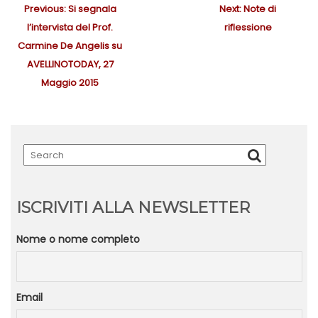
N
Previous:
P
Si segnala
Next:
N
Note di
a
l’intervista del Prof.
r
riflessione
e
v
Carmine De Angelis su
e
x
i
AVELLINOTODAY, 27
v
t
g
Maggio 2015
i
p
a
z
o
o
i
u
s
o
s
t
n
p
:
e
o
a
r
s
ISCRIVITI ALLA NEWSLETTER
t
t
i
:
Nome o nome completo
c
o
l
i
Email