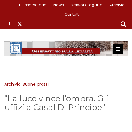
S
L’Osservatorio
News
Network Legalità
Archivio
k
Contatti
i
p
t
o
c
o
n
t
e
n
Archivio
,
Buone prassi
t
“La luce vince l’ombra. Gli
uffizi a Casal Di Principe”