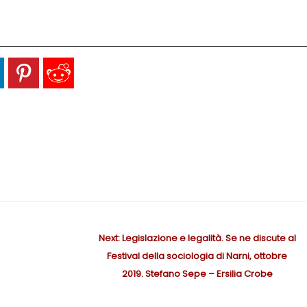
Next:
N
Legislazione e legalità. Se ne discute al
Festival della sociologia di Narni, ottobre
e
x
2019. Stefano Sepe – Ersilia Crobe
t