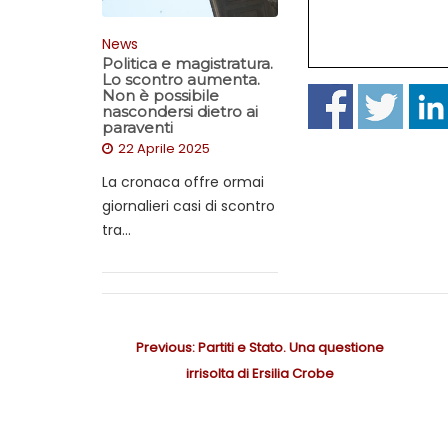
News
Politica e magistratura.
Lo scontro aumenta.
Non è possibile
nascondersi dietro ai
paraventi
22 Aprile 2025
La cronaca offre ormai
giornalieri casi di scontro
tra...
N
Previous:
P
Partiti e Stato. Una questione
a
irrisolta di Ersilia Crobe
r
v
e
i
v
g