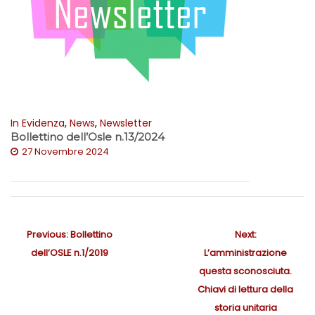
In Evidenza
,
News
,
Newsletter
Bollettino dell’Osle n.13/2024
27 Novembre 2024
N
Previous:
P
Bollettino
Next:
N
a
dell’OSLE n.1/2019
r
L’amministrazione
e
v
e
questa sconosciuta.
x
i
v
Chiavi di lettura della
t
g
i
storia unitaria
p
a