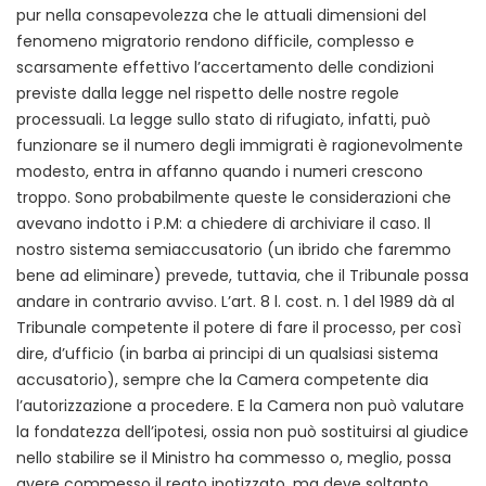
pur nella consapevolezza che le attuali dimensioni del
fenomeno migratorio rendono difficile, complesso e
scarsamente effettivo l’accertamento delle condizioni
previste dalla legge nel rispetto delle nostre regole
processuali. La legge sullo stato di rifugiato, infatti, può
funzionare se il numero degli immigrati è ragionevolmente
modesto, entra in affanno quando i numeri crescono
troppo. Sono probabilmente queste le considerazioni che
avevano indotto i P.M: a chiedere di archiviare il caso. Il
nostro sistema semiaccusatorio (un ibrido che faremmo
bene ad eliminare) prevede, tuttavia, che il Tribunale possa
andare in contrario avviso. L’art. 8 l. cost. n. 1 del 1989 dà al
Tribunale competente il potere di fare il processo, per così
dire, d’ufficio (in barba ai principi di un qualsiasi sistema
accusatorio), sempre che la Camera competente dia
l’autorizzazione a procedere. E la Camera non può valutare
la fondatezza dell’ipotesi, ossia non può sostituirsi al giudice
nello stabilire se il Ministro ha commesso o, meglio, possa
avere commesso il reato ipotizzato, ma deve soltanto