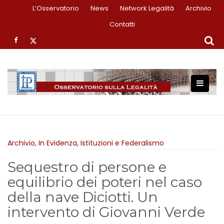
S
L’Osservatorio
News
Network Legalità
Archivio
k
Contatti
i
p
t
o
c
o
n
t
e
n
Archivio
,
In Evidenza
,
Istituzioni e Federalismo
t
Sequestro di persone e
equilibrio dei poteri nel caso
della nave Diciotti. Un
intervento di Giovanni Verde