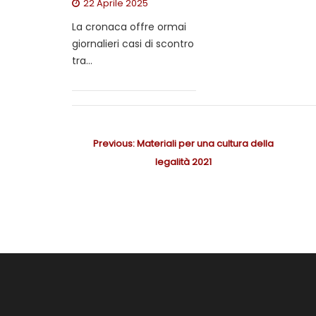
22 Aprile 2025
La cronaca offre ormai
giornalieri casi di scontro
tra...
N
Previous:
P
Materiali per una cultura della
a
r
legalità 2021
v
e
i
v
g
i
a
z
o
i
u
o
s
n
p
e
o
a